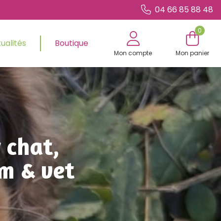
04 66 85 88 48
0
ualités
Boutique
Mon compte
Mon panier
 chat,
m & vet