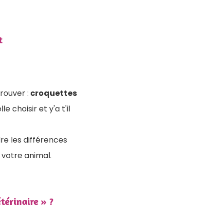
t
trouver :
croquettes
lle choisir et y'a t'il
e les différences
 votre animal.
térinaire » ?