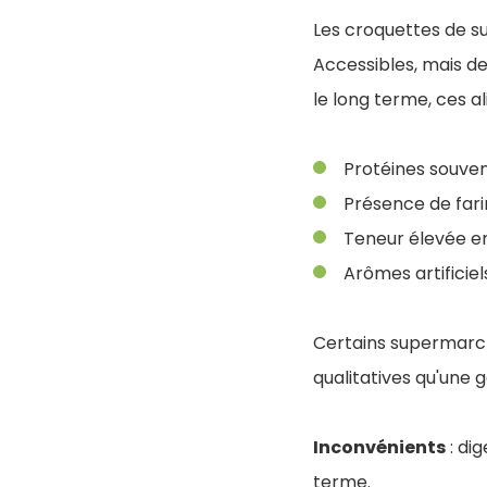
Les croquettes de s
Accessibles, mais d
le long terme, ces a
Protéines souvent
Présence de far
Teneur élevée en 
Arômes artificie
Certains supermarch
qualitatives qu'un
Inconvénients
: dig
terme.