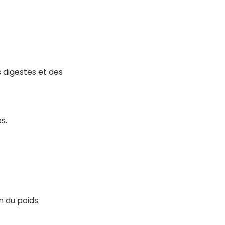
s digestes et des
s.
en du poids.