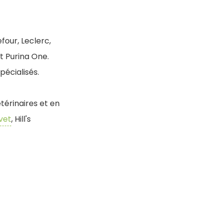
four, Leclerc,
t Purina One.
pécialisés.
étérinaires et en
vet
, Hill's