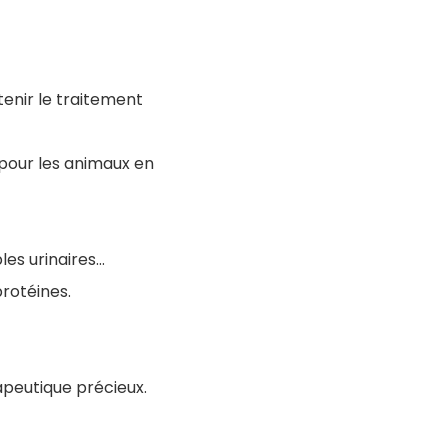
tenir le traitement
pour les animaux en
bles urinaires…
protéines.
rapeutique précieux.