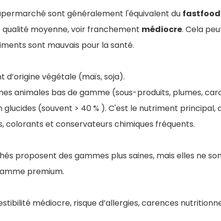
upermarché sont généralement l'équivalent du
fastfood
e qualité moyenne, voir franchement
médiocre
. Cela pe
liments sont mauvais pour la santé.
 d’origine végétale (maïs, soja).
ines animales bas de gamme (sous-produits, plumes, car
glucides (souvent > 40 % ). C'est le nutriment principal, 
ls, colorants et conservateurs chimiques fréquents.
és proposent des gammes plus saines, mais elles ne son
e gamme premium.
estibilité médiocre, risque d’allergies, carences nutritionn