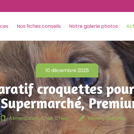
ices
Nos fiches conseils
Notre galerie photos
Act
10 décembre 2025
ratif croquettes pour
- Supermarché, Premiu
ookmark_border
edit
Alimentation, Chat, Chien
Mélany Marchal